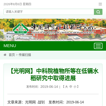
2026年8月6日 星期四
MENU
Toggl
navig
首页
>
传媒扫描
【光明网】中科院植物所等在低镉水
稻研究中取得进展
2019-06-14
发布时间：
| 【
大
中
小
】
文章来源：光明网 战钊 发表时间：2019-06-14