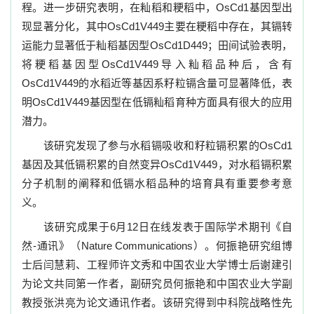
程。进一步研究表明，在籼稻和粳稻中，OsCd1基因型出
现显著分化，其中OsCd1V449主要在粳稻中存在，其镉转
运能力显著低于籼稻基因型OsCd1D449；田间试验表明，
将粳稻基因型OsCd1V449导入籼稻品种后，含有
OsCd1V449的水稻近等基因系籽粒镉含量可显著降低，表
明OsCd1V449基因型在低镉籼稻育种方面具有很大的应用
潜力。
该研究发现了参与水稻镉吸收和籽粒镉积累的OsCd1
基因及其低镉积累的自然变异OsCd1V449，对水稻镉积累
分子机制的阐释和低镉水稻品种的培育具有重要参考意
义。
该研究成果于6月12日在线发表于国际学术期刊《自
然-通讯》（Nature Communications）。何振艳研究组博
士后闫慧莉、工程师许文秀和中国农业大学博士后谢建引
为论文共同第一作者，副研究员何振艳和中国农业大学副
教授张洪亮为论文通讯作者。该研究得到中科院战略性先