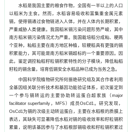
水稻是我国主要的粮食作物，全国有一半以上的人口
以稻米为主食。然而，水稻容易吸收和富集重金属元素
镉，使得镉通过食物链进入人体，并在人体内长期积累，
严重威胁人类健康。我国稻米镉污染问题形势严峻，其中
南方稻米镉污染情况尤为严重。我国栽培稻分成籼、粳两
个亚种，籼稻主要在南方地区种植，较粳稻具有更强的镉
积累能力，其可能是南方稻米镉超标的一个重要原因。因
此，鉴定调控籼稻籽粒镉积累特性的分子模块，降低籼稻
籽粒的镉含量，培育低镉安全水稻品种已成为当务之急。
中国科学院植物研究所何振艳研究组及其合作者利用
全基因组关联分析技术和基因功能验证体系，初次鉴定到
一个参与镉转运的主要协助转运蛋白超家族（major
facilitator superfamily，MFS）成员OsCd1。研究发现，
OsCd1为镉的次级主动转运蛋白，主要在水稻根的质膜上
表达，其缺失可显著降低水稻对镉的吸收效率和籽粒镉积
累量，说明该基因参与了水稻根部镉吸收和籽粒镉积累过