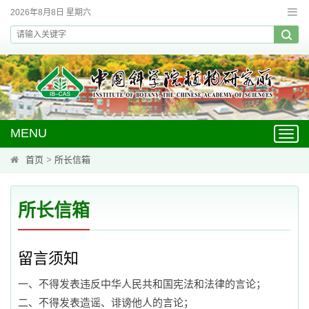
2026年8月8日 星期六
MENU
Toggl
navig
首页
>
所长信箱
所长信箱
留言须知
一、不得发表违反中华人民共和国宪法和法律的言论；
二、不得发表造谣、诽谤他人的言论；