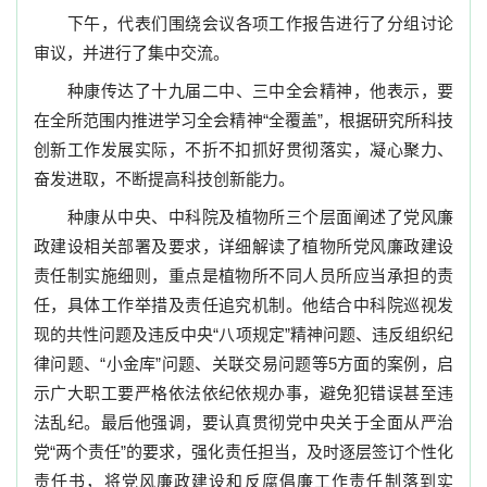
下午，代表们围绕会议各项工作报告进行了分组讨论
审议，并进行了集中交流。
种康传达了十九届二中、三中全会精神，他表示，要
在全所范围内推进学习全会精神“全覆盖”，根据研究所科技
创新工作发展实际，不折不扣抓好贯彻落实，凝心聚力、
奋发进取，不断提高科技创新能力。
种康从中央、中科院及植物所三个层面阐述了党风廉
政建设相关部署及要求，详细解读了植物所党风廉政建设
责任制实施细则，重点是植物所不同人员所应当承担的责
任，具体工作举措及责任追究机制。他结合中科院巡视发
现的共性问题及违反中央“八项规定”精神问题、违反组织纪
律问题、
“小金库”问题、关联交易问题
等
5
方面的案例，启
示广大职工要严格依法依纪依规办事，避免犯错误甚至违
法乱纪。最后他强调，要认真贯彻党中央关于全面从严治
党“两个责任”的要求，强化责任担当，及时逐层签订个性化
责任书，将党风廉政建设和反腐倡廉工作责任制落到实