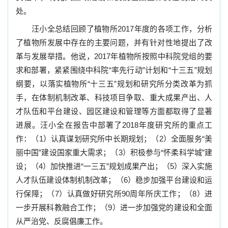
处。
汪小全总结回顾了植物所
2017
年度的各项工作，分析
了植物所发展中存在的主要问题，并有针对性地提出了改
革与发展举措。他说，
2017
年植物所按照中科院党组的要
求和部署，紧紧围绕中科院“率先行动”计划和“十三五”规划
纲要，以落实植物所“十三五”规划和研究所分类改革为抓
手，在体制机制改革、科技项目争取、重大成果产出、人
才队伍和平台建设、园区建设和管理等方面都取得了显著
进展。汪小全在报告中部署了
2018
年度研究所的重点工
作：（
1
）
认真谋划研究所中长期规划
；（
2
）
全面服务“美
丽中国”建设国家重大需求
；（
3
）
积极参与“怀柔科学城”建
设
；（
4
）
加快推进“一三五”规划成果产出
；（
5
）
深入实施
人才队伍建设体制机制改革
；（
6
）
稳步加强平台建设和运
行保障
；（
7
）
认真做好研究所
90
周年所庆工作
；（
8
）
进
一步开展科教融合工作
；（
9
）
进一步加强党的建设和全面
从严治党、反腐倡廉工作
。