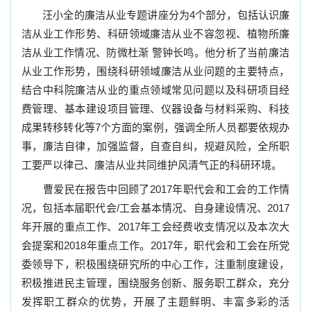
汪小全的廉洁从业专题讲座分为4个部分，包括认识
廉
洁从业工作形势、科研领域廉洁从业不容忽视、植物所廉
洁从业工作情况、防微杜渐
警钟长鸣
。他分析了当前廉洁
从业工作形势，围绕科研领域廉洁从业问题的主要特点，
结合中科院廉洁从业的重点领域常见问题以及科研项目经
费管理、基本建设项目管理、仪器设备与材料采购、科技
成果转移转化等
7
个方面的案例，强调全所人员都要依规办
事，廉洁自律，加强监督，自查自纠，规避风险，全所职
工要严以律己、廉洁从业共同维护风清气正的科研环境。
曹爱民在报告中回顾了
2017
年职代会和工会的工作情
况，包括本届职代会
/
工会基本情况、自身建设情况、
2017
年开展的重点工作、
2017
年工会经费收支情况以及本次大
会提案和
2018
年重点工作。
2017
年，职代会和工会在所党
委领导下，积极围绕研究所的中心工作，注重制度建设，
积极推进民主管理，围绕服务创新、服务职工群众，充分
发挥职工群众的优势，开展了主题鲜明、丰富多彩的活