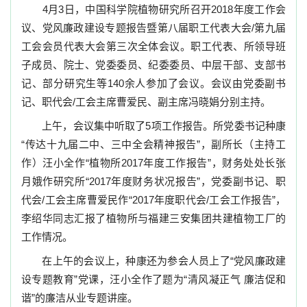
4
月
3
日，中国科学院植物研究所召开
2018
年度工作会
议、党风廉政建设专题报告暨第八届职工代表大会
/
第九届
工会会员代表大会第三次全体会议。职工代表、所领导班
子成员、院士、党委委员、纪委委员、中层干部、支部书
记、部分研究生等
140
余人参加了会议。会议由党委副书
记、职代会
/
工会主席曹爱民、副主席冯晓娟分别主持。
上午，会议集中听取了
5
项工作报告。所党委书记种康
“
传达十九届二中、三中全会精神报告
”，副所长（主持工
作）汪小全作“植物所
2017
年度工作报告”，财务处处长张
月娥作研究所“
2017
年度财务状况报告”，党委副书记、职
代会
/
工会主席曹爱民作“
2017
年度职代会
/
工会工作报告”，
李绍华同志汇报了植物所与福建三安集团共建植物工厂的
工作情况。
在上午的会议上，种康还为参会人员上了“党风廉政建
设专题教育”党课，汪小全作了题为“清风凝正气
廉洁促和
谐”的
廉洁从业专题讲座。