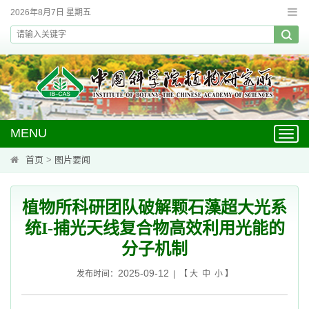
2026年8月7日 星期五
MENU
Toggl
navig
首页
>
图片要闻
植物所科研团队破解颗石藻超大光系
统I-捕光天线复合物高效利用光能的
分子机制
2025-09-12
发布时间：
| 【
大
中
小
】