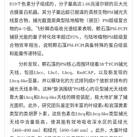
个色素分子组成的，分子量高达
兆道尔顿的巨大光
819
1.66
合膜蛋白机器。其分子量远超已报道的真核生物
捕光天
PSI
线复合物，捕光截面是典型陆地植物（豌豆）
超级复合
PSI
物的
倍。飞秒瞬态吸收光谱结果表明，颗石藻
4~5
PSI-FCPI
捕获光能的量子转化效率超过
，与陆地植物
超级复
95%
PSI
合物效率相当，说明颗石藻
具备特殊的蛋白组装
PSI-FCPI
和能量传递特征。
分析发现，颗石藻的
核心周围环绕着
个
捕光
PSI
38
FCPI
天线，包括
、
、
、
，以及新发现的
Lhcr
Lhcf
Lhcq
RedCAP
亚基，并以模块化的方式排列成
个放射状排布的
Lhcq-like
8
捕光天线条带。这种“旋涡围绕”
核心的巨型捕光天线依
PSI
靠大量
和
天线的精密装配，极大地扩展了捕
Lhcq
Lhcq-like
光面积。此外，研究团队鉴定到丰富的叶绿素
和岩藻黄素
c
类型的类胡萝卜素，这些色素在
和
类型捕光
Lhcq
Lhcq-like
天线中含量极高，使其能有效地吸收深水区的蓝绿光
（
）和绿光（
）。此外，大量叶绿
460~490 nm
490~540 nm