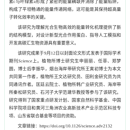
素
与叶绿素
形成了紧密的能量耦联并消除了能量陷阱，
c
a
构成了平坦畅通的能量传递网络，这可能是其保持超高量
子转化效率的关键。
该研究为理解光合生物高效的能量转化机理提供了新
的结构模型，对设计新型光合作用蛋白、指导人工模拟和
开发高碳汇生物资源具有重要意义。
该研究成果于
月
日以封面论文形式发表于国际学术
9
12
期刊
上。植物所博士研究生申丽丽、任菲、郑梦
Science
圆，博士后李振华，烟台海岸带研究所王寅初博士为本文
共同第一作者，植物所王文达研究员、田利金研究员为共
同通讯作者。匡廷云院士、植物所韩广业研究员、海岸带
所秦松研究员、石河子大学范建华教授等参与了该研究。
研究得到了国家重点研发计划、国家自然科学基金、中国
科学院项目和黄河三角洲农业高新技术产业示范区科技专
项、山东省联合基金等项目的资助。
文章链接：
https://doi.org/10.1126/science.adv2132