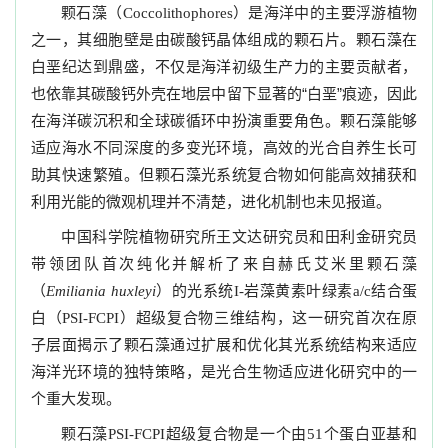
颗石藻（
）是海洋中的主要浮游植物
Coccolithophores
之一，其细胞壁是由碳酸钙晶体组成的颗石片。颗石藻在
白垩纪达到鼎盛，不仅是海洋初级生产力的主要贡献者，
也依靠其碳酸钙外壳在地层中留下显著的“白垩”痕迹，因此
在海洋碳沉积和全球碳循环中扮演重要角色。颗石藻能够
适应海水不同深度的多变光环境，高效的光合自养生长可
助其快速繁殖。但颗石藻光系统复合物如何能高效捕获和
利用光能的微观机理并不清楚，进化机制也未见报道。
中国科学院植物研究所王文达研究员和田利金研究员
带领团队首次纯化并解析了来自赫氏艾米里颗石藻
（
）的光系统
岩藻黄素叶绿素
结合蛋
Emiliania huxleyi
I-
a/c
白（
）超级复合物三维结构，这一研究首次在原
PSI-FCPI
子层面揭示了颗石藻通过扩展和优化其光系统结构来适应
海洋光环境的独特策略，是光合生物适应进化研究中的一
个重大发现。
颗石藻
超级复合物是一个由
个蛋白亚基和
PSI-FCPI
51