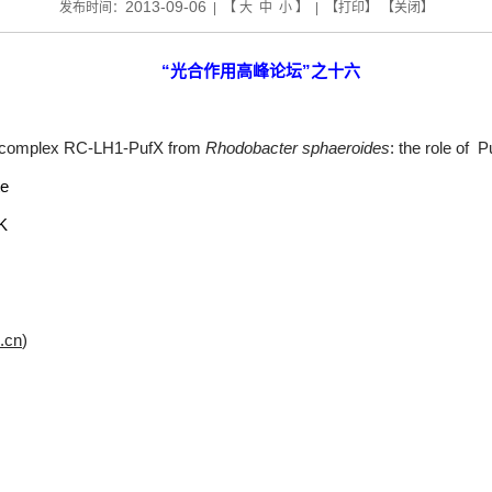
2013-09-06
发布时间：
| 【
大
中
小
】 | 【
打印
】 【
关闭
】
“
光合作用高峰论坛
”
之十六
re complex RC-LH1-PufX from
Rhodobacter
sphaeroides
: the role of
Pu
te
UK
.cn
)