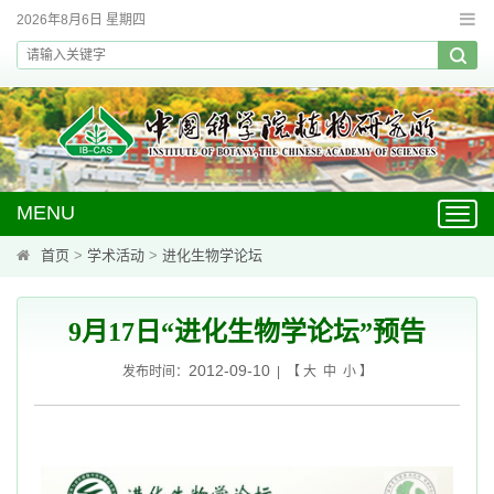
2026年8月6日 星期四
MENU
Toggl
navig
首页
>
学术活动
>
进化生物学论坛
9月17日“进化生物学论坛”预告
2012-09-10
发布时间：
| 【
大
中
小
】