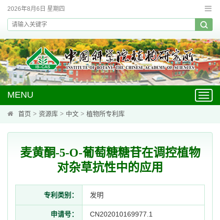
2026年8月6日 星期四
MENU
Toggl
navig
首页
>
资源库
>
中文
>
植物所专利库
麦黄酮-5-O-葡萄糖糖苷在调控植物
对杂草抗性中的应用
专利类别：
发明
申请号：
CN202010169977.1