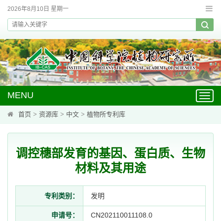
2026年8月10日 星期一
MENU
Toggl
navig
首页
>
资源库
>
中文
>
植物所专利库
调控穗部发育的基因、蛋白质、生物
材料及其用途
专利类别：
发明
申请号：
CN202110011108.0