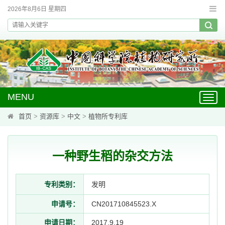
2026年8月6日 星期四
MENU
Toggl
navig
首页
>
资源库
>
中文
>
植物所专利库
一种野生稻的杂交方法
专利类别：
发明
申请号：
CN201710845523.X
申请日期：
2017.9.19