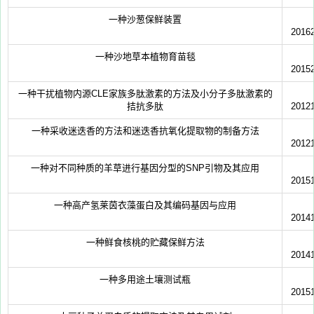
一种沙葱保鲜装置
2016
一种沙地草本植物育苗毯
2015
一种干扰植物内源CLE家族多肽激素的方法及小分子多肽激素的
拮抗多肽
2012
一种采收迷迭香的方法和迷迭香抗氧化提取物的制备方法
2012
一种对不同种质的羊草进行基因分型的SNP引物及其应用
2015
一种高产氢莱茵衣藻蛋白及其编码基因与应用
2014
一种鲜食核桃的贮藏保鲜方法
2014
一种多用途土壤测试瓶
2015