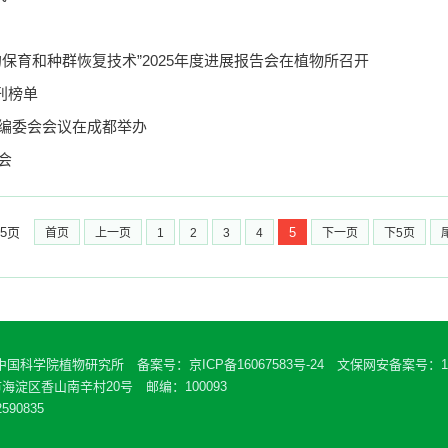
保育和种群恢复技术”2025年度进展报告会在植物所召开
刊榜单
编委会会议在成都举办
会
5页
5
首页
上一页
1
2
3
4
下一页
下5页
 中国科学院植物研究所 备案号：
京ICP备16067583号-24
文保网安备案号：110
海淀区香山南辛村20号 邮编：100093
590835